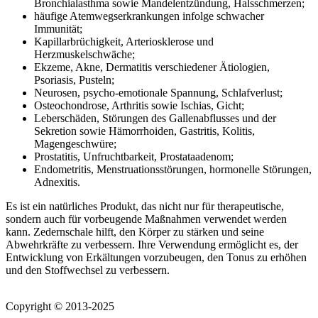
Bronchialasthma sowie Mandelentzündung, Halsschmerzen;
häufige Atemwegserkrankungen infolge schwacher
Immunität;
Kapillarbrüchigkeit, Arteriosklerose und
Herzmuskelschwäche;
Ekzeme, Akne, Dermatitis verschiedener Ätiologien,
Psoriasis, Pusteln;
Neurosen, psycho-emotionale Spannung, Schlafverlust;
Osteochondrose, Arthritis sowie Ischias, Gicht;
Leberschäden, Störungen des Gallenabflusses und der
Sekretion sowie Hämorrhoiden, Gastritis, Kolitis,
Magengeschwüre;
Prostatitis, Unfruchtbarkeit, Prostataadenom;
Endometritis, Menstruationsstörungen, hormonelle Störungen,
Adnexitis.
Es ist ein natürliches Produkt, das nicht nur für therapeutische,
sondern auch für vorbeugende Maßnahmen verwendet werden
kann. Zedernschale hilft, den Körper zu stärken und seine
Abwehrkräfte zu verbessern. Ihre Verwendung ermöglicht es, der
Entwicklung von Erkältungen vorzubeugen, den Tonus zu erhöhen
und den Stoffwechsel zu verbessern.
Copyright © 2013-2025