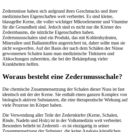
Zedernnüsse haben sich aufgrund ihres Geschmacks und ihrer
medizinischen Eigenschaften weit verbreitet. Es sind kleine,
blassgelbe Kerne, die voller wichtiger Mikroelemente und Vitamine
für die Gesundheit sind. Jedoch sind es nicht nur die Körner des
Zedernbaums, die nützliche Eigenschaften haben.
Zedernnussschalen sind ein Produkt, das mit Kohlenhydraten,
Mineralien und Ballaststoffen angereichert ist, daher sollte man sie
nicht wegwerfen. Auf der Basis der nach dem Schälen der Nüsse
gewonnenen Schalen kann man medizinische Tinkturen und
Abkochungen zubereiten, die bei der Bekämpfung vieler
Krankheiten helfen.
Woraus besteht eine Zedernnussschale?
Die chemische Zusammensetzung der Schalen dieser Nuss ist fast
identisch mit der der Kerne. Sie enthält einen ganzen Komplex von
biologisch aktiven Substanzen, die eine therapeutische Wirkung auf
viele Prozesse im Körper haben.
Die Verwendung aller Teile der Zedernkiefer (Kerne, Schalen,
Rinde, Nadeln und Holz) ist in der Volksmedizin weit verbreitet.
Besonders beliebt ist Zedernöl - es ist einzigartig in seiner
Zusammensetzung der Substanz, die keine Analoga künstlichen