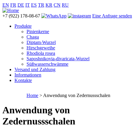
EN
FR
DE
IT
ES
TR
KR
CN
RU
+7 (922) 178-08-67
Eine Anfrage senden
Produkte
Pinienkerne
Chaga
Diptam-Wurzel
Hirschgeweihe
Rhodiola rosea
Saposhnikovia-divaricata-Wurzel
Süßwasserschwämme
Versand und Zahlung
Informationen
Kontakte
Home
> Anwendung von Zedernussschalen
Anwendung von
Zedernussschalen