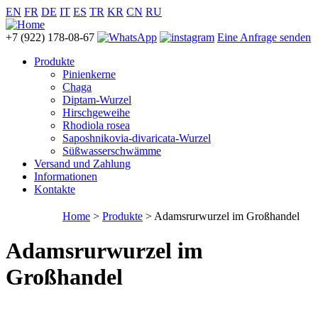
EN
FR
DE
IT
ES
TR
KR
CN
RU
+7 (922) 178-08-67
Eine Anfrage senden
Produkte
Pinienkerne
Chaga
Diptam-Wurzel
Hirschgeweihe
Rhodiola rosea
Saposhnikovia-divaricata-Wurzel
Süßwasserschwämme
Versand und Zahlung
Informationen
Kontakte
Home
>
Produkte
> Adamsrurwurzel im Großhandel
Adamsrurwurzel im
Großhandel